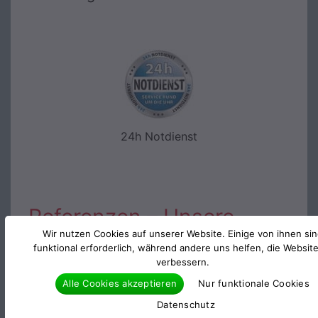
24h Notdienst
Referenzen – Unsere
Wir nutzen Cookies auf unserer Website. Einige von ihnen si
Kunden sind gewerbliche
funktional erforderlich, während andere uns helfen, die Websit
verbessern.
und private Kunden:
Alle Cookies akzeptieren
Nur funktionale Cookies
Datenschutz