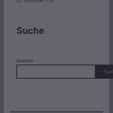
22. Dezember 2015
Suche
Suchen
Suc