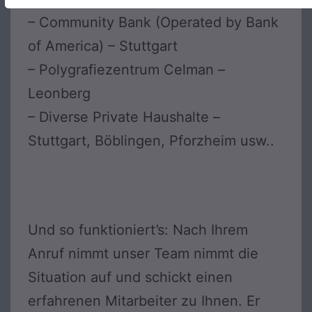
– Community Bank (Operated by Bank
of America) – Stuttgart
– Polygrafiezentrum Celman –
Leonberg
– Diverse Private Haushalte –
Stuttgart, Böblingen, Pforzheim usw..
Und so funktioniert’s: Nach Ihrem
Anruf nimmt unser Team nimmt die
Situation auf und schickt einen
erfahrenen Mitarbeiter zu Ihnen. Er