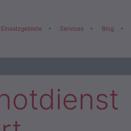
Einsatzgebiete
Services
Blog
Menü
Menü
Me
öffnen
öffnen
öff
notdienst
rt