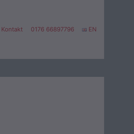
Kontakt
0176 66897796
EN
nü
nen