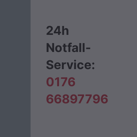
24h
Notfall-
Service:
0176
66897796‬