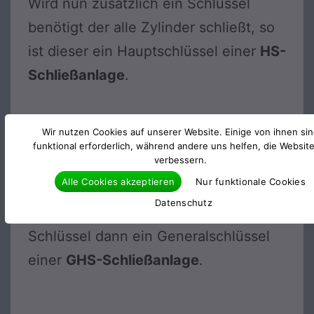
Wird nun zusätzlich ein Schlüssel
benötigt der alle Zylinder schließt, so
ist dieser ein Hauptschlüssel einer
HS-
Schließanlage
.
Wir nutzen Cookies auf unserer Website. Einige von ihnen si
Kombiniert man jedoch mehrere
funktional erforderlich, während andere uns helfen, die Websit
verbessern.
Mietshäuser miteinander und benötigt
Alle Cookies akzeptieren
Nur funktionale Cookies
dann einen übergeordneten Schlüssel
Datenschutz
für alle Zylinder, so ist dieser
Schlüssel dann ein Generalschlüssel
einer
GHS-Schließanlage
.