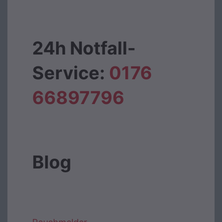
24h Notfall-
Service:
0176
66897796‬
Blog