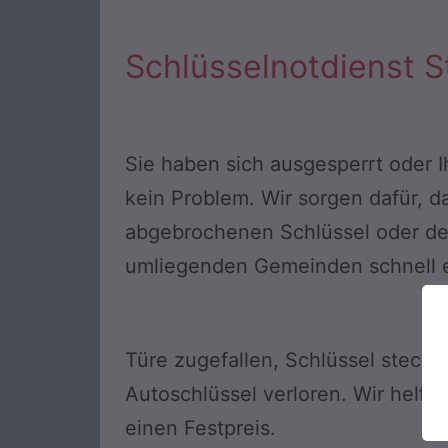
Schlüsselnotdienst 
Sie haben sich ausgesperrt oder Ih
kein Problem. Wir sorgen dafür, 
abgebrochenen Schlüssel oder defe
umliegenden Gemeinden schnell e
Türe zugefallen, Schlüssel steckt 
Autoschlüssel verloren. Wir helfe
einen Festpreis.