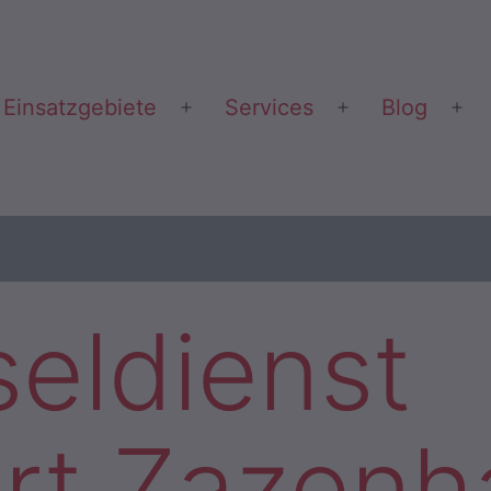
Einsatzgebiete
Services
Blog
Menü
Menü
Me
öffnen
öffnen
öff
seldienst
art Zazen