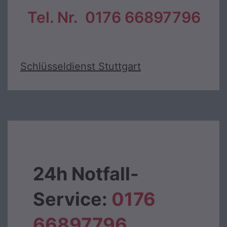
Tel. Nr. 0176 66897796
Schlüsseldienst Stuttgart
24h Notfall-
Service:
0176
66897796‬