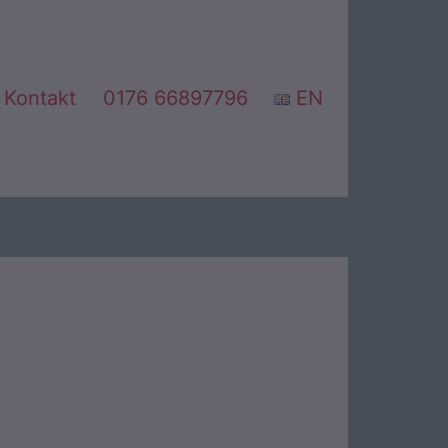
Kontakt
0176 66897796
EN
nü
nen