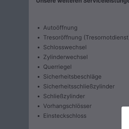
Unsere weiteren Serviceleistung
Autoöffnung
Tresoröffnung (Tresornotdienst
Schlosswechsel
Zylinderwechsel
Querriegel
Sicherheitsbeschläge
Sicherheitsschließzylinder
Schließzylinder
Vorhangschlösser
Einsteckschloss