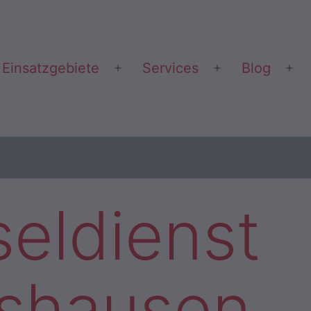
Einsatzgebiete
Services
Blog
Menü
Menü
Me
öffnen
öffnen
öff
seldienst
tshausen