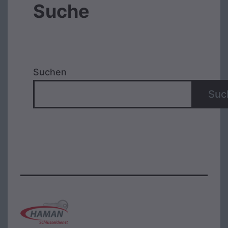
Suche
Suchen
Suc