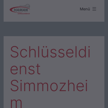
Zum
Menü
Haman
Inhalt
Schlüsseldienst
springen
Schlüsseldi
enst
Simmozhei
m