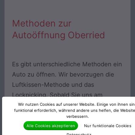
Methoden zur
Autoöffnung Oberried
Es gibt unterschiedliche Methoden ein
Auto zu öffnen. Wir bevorzugen die
Luftkissen-Methode und das
Lockpicking. Sobald Sie uns am
Telefon sagen um welches Modell und
Wir nutzen Cookies auf unserer Website. Einige von ihnen si
funktional erforderlich, während andere uns helfen, die Websit
Baujahr es sich bei Ihrem KFZ handelt.
verbessern.
Schicken wir Ihnen eine Experten, der
Alle Cookies akzeptieren
Nur funktionale Cookies
Datenschutz