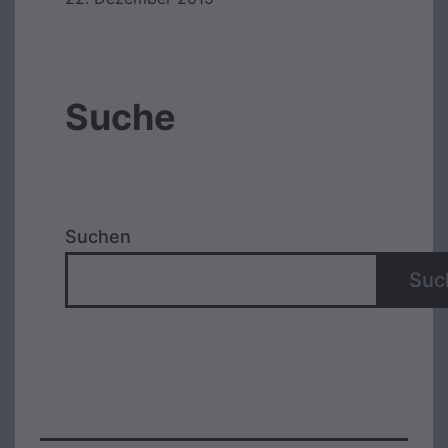
Suche
Suchen
Suc