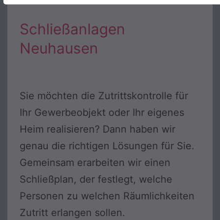
Schließanlagen
Neuhausen
Sie möchten die Zutrittskontrolle für
Ihr Gewerbeobjekt oder Ihr eigenes
Heim realisieren? Dann haben wir
genau die richtigen Lösungen für Sie.
Gemeinsam erarbeiten wir einen
Schließplan, der festlegt, welche
Personen zu welchen Räumlichkeiten
Zutritt erlangen sollen.